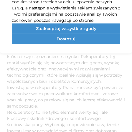
cookies stron trzecich w celu ulepszenia naszych
Serwis i wsparcie:
Wybieraj renomowanych
usług, a następnie wyświetlania reklam związanych z
producentów, którzy oferują wsparcie posprzedażowe
Twoimi preferencjami na podstawie analizy Twoich
oraz serwis.
zachowań podczas nawigacji po stronie.
– doskonały wybór
Rekuperatory Prana
Zaakceptuj wszystkie zgody
dla Twojego biura
Dostosuj
Jeśli zastanawiasz się nad wyborem odpowiedniego
rekuperatora, warto zwrócić uwagę na ofertę
Prana
,
która cieszy się uznaniem na rynku. Rekuperatory tej
marki wyróżniają się nowoczesnym designem, wysoką
efektywnością oraz innowacyjnymi rozwiązaniami
technologicznymi, które idealnie wpisują się w potrzeby
współczesnych biur i obiektów komercyjnych.
Inwestując w rekuperatory Prana, możesz być pewien, że
zapewnisz swoim pracownikom komfortowe i zdrowe
warunki pracy, co przełoży się na ich lepszą efektywność i
samopoczucie.
Rekuperatory to nie tylko element wentylacji, ale
kluczowy składnik zdrowego i komfortowego
środowiska pracy. Wybierając odpowiednie urządzenie,
inwestujesz w przyszłość swojej firmy oraz dobrostan