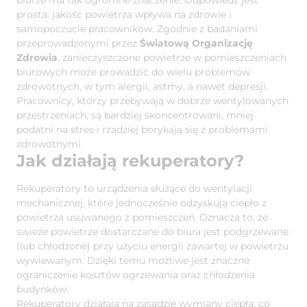
biurze ma tak ogromne znaczenie. Odpowiedź jest
prosta: jakość powietrza wpływa na zdrowie i
samopoczucie pracowników. Zgodnie z badaniami
przeprowadzonymi przez
Światową Organizację
Zdrowia
, zanieczyszczone powietrze w pomieszczeniach
biurowych może prowadzić do wielu problemów
zdrowotnych, w tym alergii, astmy, a nawet depresji.
Pracownicy, którzy przebywają w dobrze wentylowanych
przestrzeniach, są bardziej skoncentrowani, mniej
podatni na stres i rzadziej borykają się z problemami
zdrowotnymi.
Jak działają rekuperatory?
Rekuperatory to urządzenia służące do wentylacji
mechanicznej, które jednocześnie odzyskują ciepło z
powietrza usuwanego z pomieszczeń. Oznacza to, że
świeże powietrze dostarczane do biura jest podgrzewane
(lub chłodzone) przy użyciu energii zawartej w powietrzu
wywiewanym. Dzięki temu możliwe jest znaczne
ograniczenie kosztów ogrzewania oraz chłodzenia
budynków.
Rekuperatory działają na zasadzie wymiany ciepła, co