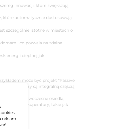
szereg innowacji, które zwiększają
, które automatycznie dostosowują
st szczególnie istotne w miastach o
 domami, co pozwala na zdalne
 energii cieplnej jak i
rzykładem może być projekt "Passive
h rekuperatory są integralną częścią
.
em mogą być nowoczesne osiedla,
rojektach rekuperatory, takie jak
y
cookies
a reklam
wań