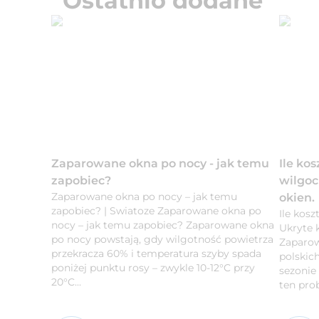
Ostatnio dodane
Zaparowane okna po nocy - jak temu
Ile ko
zapobiec?
wilgoc
Zaparowane okna po nocy – jak temu
okien.
zapobiec? | Swiatoze Zaparowane okna po
Ile kos
nocy – jak temu zapobiec? Zaparowane okna
Ukryte 
po nocy powstają, gdy wilgotność powietrza
Zaparow
przekracza 60% i temperatura szyby spada
polskic
poniżej punktu rosy – zwykle 10-12°C przy
sezonie
20°C...
ten prob