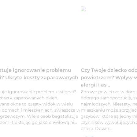
sztuje ignorowanie problemu
Czy Twoje dziecko o
i? Ukryte koszty zaparowanych
powietrzem? Wpływ wi
alergii i as...
ztuje ignorowanie problemu wilgoci?
Zdrowe powietrze w domu
koszty zaparowanych okien.
dobrego samopoczucia, sz
ane okna to częsty widok w wielu
najmłodszych. Niestety, 
h domach i mieszkaniach, zwłaszcza w
mieszkaniu może sprzyjać 
 grzewczym. Wiele osób bagatelizuje
grzybów, które są jednym
lem, traktując go jako chwilową ni...
czynników wywołujących a
dzieci. Dowie...