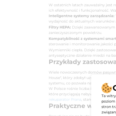
W ostatnich latach zauważalny jest r
ich efektywność i funkcjonalność. W
Inteligentne systemy zarządzania:
wydajność do aktualnych warunków 
Filtry HEPA:
Dzięki zaawansowanym fil
zanieczyszczonym powietrzu.
Kompatybilność z systemami smar
sterowanie i monitorowanie jakości p
Wymienniki ciepła. Dzięki zastosowan
antyseptyczne działanie miedzi na bak
Przykłady zastosowa
Wiele nowoczesnych domów pasywnych
House", który zdobył uznanie za swo
systemu, co pozwala na osiągnięcie 
W Polsce rośnie liczba inwestycji, 
które przyciągają nabywców nie tylko
Ta witr
rekuparator Prana
, stanowią standard
poziom 
Praktyczne wskazów
stron t
związan