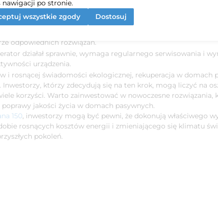
nego, warto rozważyć kilka kluczowych aspektów związanych z
 nawigacji po stronie.
a:
Ważne jest, aby dostosować urządzenie do wielkości i charak
eptuj wszystkie zgody
Dostosuj
e spełniają różne potrzeby.
Dobrze zaplanowany system wentylacji zapewni optymalne waru
rze odpowiednich rozwiązań.
rator działał sprawnie, wymaga regularnego serwisowania i wy
tywności urządzenia.
ów i rosnącej świadomości ekologicznej, rekuperacja w domach pa
 Inwestorzy, którzy zdecydują się na ten krok, mogą liczyć na o
 wiele korzyści. Warto zainwestować w nowoczesne rozwiązania, 
do poprawy jakości życia w domach pasywnych.
ana 150
, inwestorzy mogą być pewni, że dokonują właściwego wyb
W dobie rosnących kosztów energii i zmieniającego się klimatu 
rzyszłych pokoleń.