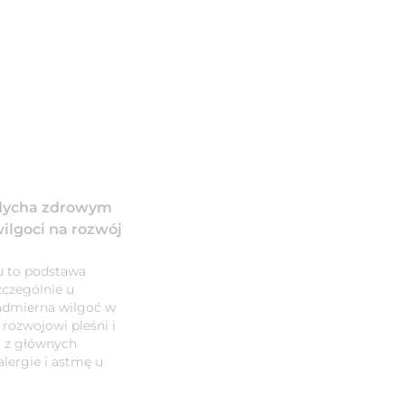
ddycha zdrowym
lgoci na rozwój
 to podstawa
czególnie u
nadmierna wilgoć w
rozwojowi pleśni i
i z głównych
lergie i astmę u