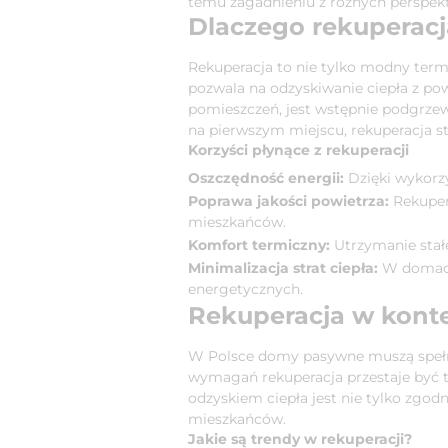
temu zagadnieniu z różnych perspek
Dlaczego rekuperacj
Rekuperacja to nie tylko modny ter
pozwala na odzyskiwanie ciepła z po
pomieszczeń, jest wstępnie podgrze
na pierwszym miejscu, rekuperacja 
Korzyści płynące z rekuperacji
Oszczędność energii:
Dzięki wykorzy
Poprawa jakości powietrza:
Rekupera
mieszkańców.
Komfort termiczny:
Utrzymanie stał
Minimalizacja strat ciepła:
W domach 
energetycznych.
Rekuperacja w kont
W Polsce domy pasywne muszą spełni
wymagań rekuperacja przestaje być t
odzyskiem ciepła jest nie tylko zgod
mieszkańców.
Jakie są trendy w rekuperacji?