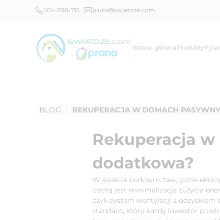
504-208-715
biuro@swiatoze.com
Strona główna
Produkty
Pyta
BLOG
REKUPERACJA W DOMACH PASYWNYC
/
Rekuperacja w 
dodatkowa?
W świecie budownictwa, gdzie ekolog
cechą jest minimalizacja zużycia en
czyli system wentylacji z odzyskiem
standard, który każdy inwestor powin