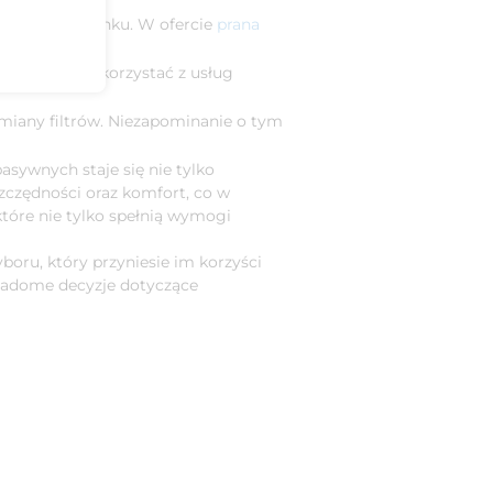
 rekuperacją:
terystyki budynku. W ofercie
prana
nki. Warto skorzystać z usług
miany filtrów. Niezapominanie o tym
sywnych staje się nie tylko
szczędności oraz komfort, co w
które nie tylko spełnią wymogi
oru, który przyniesie im korzyści
świadome decyzje dotyczące