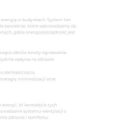
 energią w budynkach. System ten
ieże powietrze, które wprowadzamy do
nych, gdzie energooszczędność jest
cząco obniża koszty ogrzewania.
orzystnie wpływa na zdrowie
emu samopoczuciu.
rategię minimalizacji strat
energii. W kontekście tych
rowadzenie systemu wentylacji z
enia zdrowia i komfortu