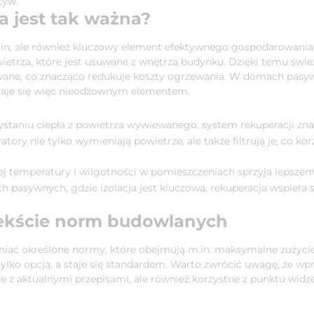
tyw.
a jest tak ważna?
min, ale również kluczowy element efektywnego gospodarowania
wietrza, które jest usuwane z wnętrza budynku. Dzięki temu św
wane, co znacząco redukuje koszty ogrzewania. W domach pasyw
staje się więc nieodzownym elementem.
staniu ciepła z powietrza wywiewanego, system rekuperacji zna
tory nie tylko wymieniają powietrze, ale także filtrują je, co k
ej temperatury i wilgotności w pomieszczeniach sprzyja lepsz
pasywnych, gdzie izolacja jest kluczowa, rekuperacja wspiera st
ekście norm budowlanych
ać określone normy, które obejmują m.in. maksymalne zużycie 
ylko opcją, a staje się standardem. Warto zwrócić uwagę, że wp
ne z aktualnymi przepisami, ale również korzystne z punktu widz