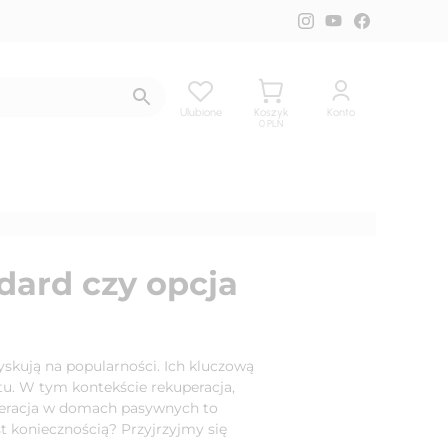
Ulubione
Koszyk
Konto
0
PLN
ard czy opcja
yskują na popularności. Ich kluczową
u. W tym kontekście rekuperacja,
kuperacja w domach pasywnych to
t koniecznością? Przyjrzyjmy się