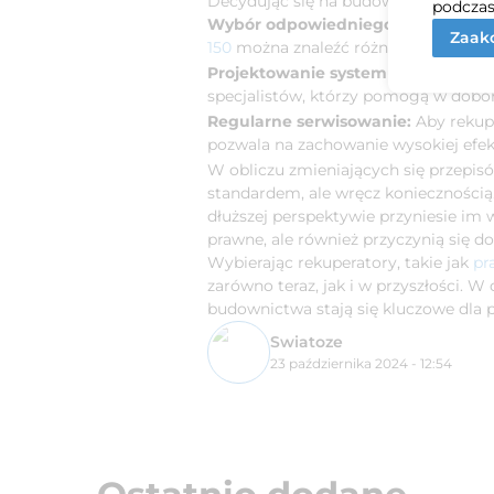
Decydując się na budowę domu pasyw
podczas
Wybór odpowiedniego rekuperator
Zaakc
150
można znaleźć różne modele, któr
Projektowanie systemu wentylacji:
specjalistów, którzy pomogą w dobo
Regularne serwisowanie:
Aby rekupe
pozwala na zachowanie wysokiej efek
W obliczu zmieniających się przepis
standardem, ale wręcz koniecznością.
dłuższej perspektywie przyniesie im
prawne, ale również przyczynią się 
Wybierając rekuperatory, takie jak
pr
zarówno teraz, jak i w przyszłości. 
budownictwa stają się kluczowe dla p
Swiatoze
23 października 2024 - 12:54