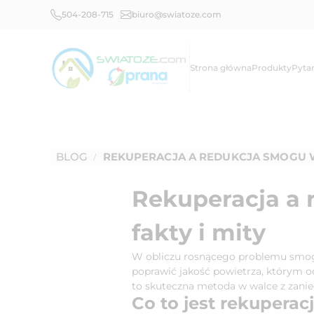
504-208-715
biuro@swiatoze.com
Strona główna
Produkty
Pyta
BLOG
REKUPERACJA A REDUKCJA SMOGU W
/
Rekuperacja a
fakty i mity
W obliczu rosnącego problemu smogu,
poprawić jakość powietrza, którym od
to skuteczna metoda w walce z zaniec
Co to jest rekuperac