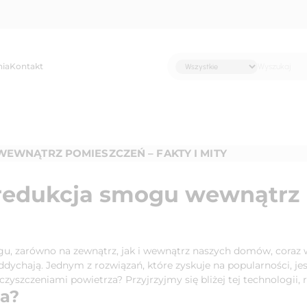
nia
Kontakt
EWNĄTRZ POMIESZCZEŃ – FAKTY I MITY
 redukcja smogu wewnątrz 
 zarówno na zewnątrz, jak i wewnątrz naszych domów, coraz wi
dychają. Jednym z rozwiązań, które zyskuje na popularności, jes
zyszczeniami powietrza? Przyjrzyjmy się bliżej tej technologii, 
ja?