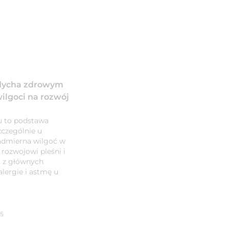
ddycha zdrowym
lgoci na rozwój
 to podstawa
czególnie u
nadmierna wilgoć w
rozwojowi pleśni i
i z głównych
lergie i astmę u
05