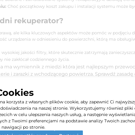
iu:
Choć początkowy koszt zakupu i instalacji systemu może być
dni rekuperator?
sprawą, ale kilka kluczowych aspektów może pomóc w podjęciu de
ść urządzenia w odniesieniu do powierzchni, którą ma obsług
wysokiej jakości filtry, które skutecznie zatrzymają zanieczyszcz
 nie zakłócał codziennego życia.
na ma wymiennik z miedzi która jest najlepszym przewodn
erie i zarazki z wchodzącego powietrza. Sprawdź zasadę d
h ma 2 silniki które działają jednocześnie w tym samym
nień i podciśnień w pomieszczeniach
Cookies
ania rekuperacji w walce ze smog
yna korzysta z własnych plików cookie, aby zapewnić Ci najwyższ
doświadczenia na naszej stronie. Wykorzystujemy również pliki 
które mogą znacząco poprawić jakość powietrza w naszych dom
rzecich w celu ulepszenia naszych usług, a następnie wyświetlani
, coraz częściej stosuje się ją w biurach, szkołach oraz innych
ych z Twoimi preferencjami na podstawie analizy Twoich zacho
tworzenie zdrowego środowiska, które sprzyja koncentracji i d
 nawigacji po stronie.
racji