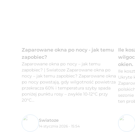
Zaparowane okna po nocy - jak temu
Ile ko
zapobiec?
wilgoc
Zaparowane okna po nocy – jak temu
okien.
zapobiec? | Swiatoze Zaparowane okna po
Ile kos
nocy – jak temu zapobiec? Zaparowane okna
Ukryte 
po nocy powstają, gdy wilgotność powietrza
Zaparow
przekracza 60% i temperatura szyby spada
polskic
poniżej punktu rosy – zwykle 10-12°C przy
sezonie
20°C...
ten prob
Swiatoze
14 stycznia 2026 - 15:54