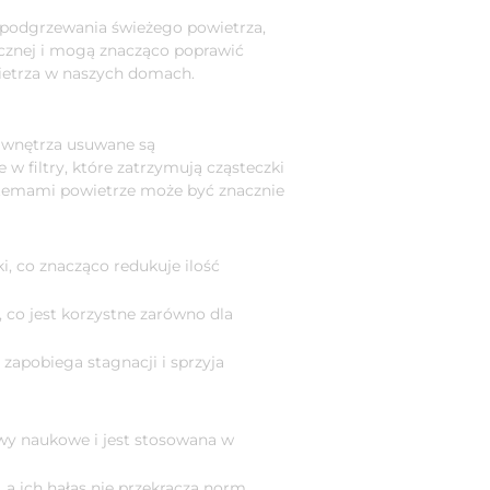
 podgrzewania świeżego powietrza,
icznej i mogą znacząco poprawić
ietrza w naszych domach.
 wnętrza usuwane są
w filtry, które zatrzymują cząsteczki
stemami powietrze może być znacznie
, co znacząco redukuje ilość
 co jest korzystne zarówno dla
zapobiega stagnacji i sprzyja
y naukowe i jest stosowana w
 a ich hałas nie przekracza norm.