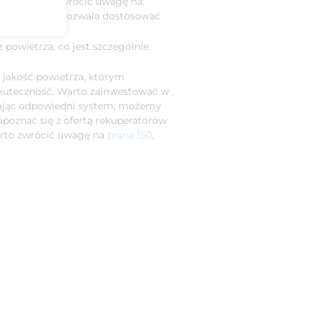
orów. Warto zwrócić uwagę na:
peratora, co pozwala dostosować
powietrza, co jest szczególnie
 jakość powietrza, którym
skuteczność. Warto zainwestować w
erając odpowiedni system, możemy
apoznać się z ofertą rekuperatorów
arto zwrócić uwagę na
prana 150
,