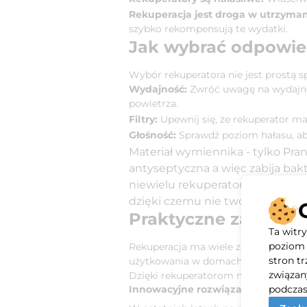
Rekuperacja jest droga w utrzyman
szybko rekompensują te wydatki.
Jak wybrać odpowie
Wybór rekuperatora nie jest prostą 
Wydajność:
Zwróć uwagę na wydajno
powietrza.
Filtry:
Upewnij się, że rekuperator ma 
Głośność:
Sprawdź poziom hałasu, aby
Materiał wymiennika - tylko Pra
antyseptyczna a więc zabija bakt
niewielu rekuperatorów ściennyc
dzięki czemu nie tworzy nadciś
Praktyczne zastosow
Ta witr
poziom 
Rekuperacja ma wiele zastosowań, 
stron t
użytkowania w domach jednorodzinnych
związan
Dzięki rekuperatorom możliwe jest s
podczas
Innowacyjne rozwiązania w rekupe