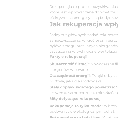
Rekuperacja to proces odzyskiwania 
które jest wprowadzane do wnętrza. 
efektywność energetyczną budynków.
Jak rekuperacja wpł
Jednym z głównych zadań rekuperato
zanieczyszczenia, wilgoć oraz nieprz
pyłów, smogu oraz innych alergenów
czystsze niż w tych, gdzie wentylacj
Fakty o rekuperacji
Skuteczność filtracji:
Nowoczesne fil
alergenów w powietrzu.
Oszczędność energii:
Dzięki odzyski
portfela, jak i dla środowiska.
Stały dopływ świeżego powietrza:
S
lepszemu samopoczuciu mieszkańcó
Mity dotyczące rekuperacji
Rekuperacja to tylko moda:
Wbrew p
budownictwie ekologicznym od lat.
Rekuperatory są hałaśliwe:
Właściwi