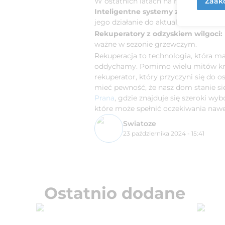
Zaakc
W ostatnich latach na rynku pojawił
Inteligentne systemy zarządzania:
jego działanie do aktualnych potrzeb.
Rekuperatory z odzyskiem wilgoci:
ważne w sezonie grzewczym.
Rekuperacja to technologia, która m
oddychamy. Pomimo wielu mitów krąż
rekuperator, który przyczyni się do
mieć pewność, że nasz dom stanie si
Prana
, gdzie znajduje się szeroki 
które może spełnić oczekiwania naw
Swiatoze
23 października 2024 - 15:41
Ostatnio dodane