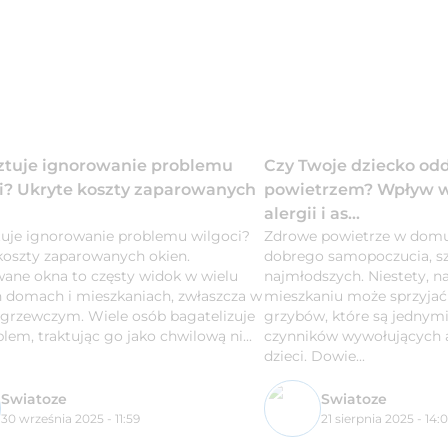
sztuje ignorowanie problemu
Czy Twoje dziecko o
i? Ukryte koszty zaparowanych
powietrzem? Wpływ wi
alergii i as...
ztuje ignorowanie problemu wilgoci?
Zdrowe powietrze w domu
koszty zaparowanych okien.
dobrego samopoczucia, sz
ane okna to częsty widok w wielu
najmłodszych. Niestety, 
h domach i mieszkaniach, zwłaszcza w
mieszkaniu może sprzyjać 
 grzewczym. Wiele osób bagatelizuje
grzybów, które są jednym
lem, traktując go jako chwilową ni...
czynników wywołujących a
dzieci. Dowie...
Swiatoze
Swiatoze
30 września 2025 - 11:59
21 sierpnia 2025 - 14: