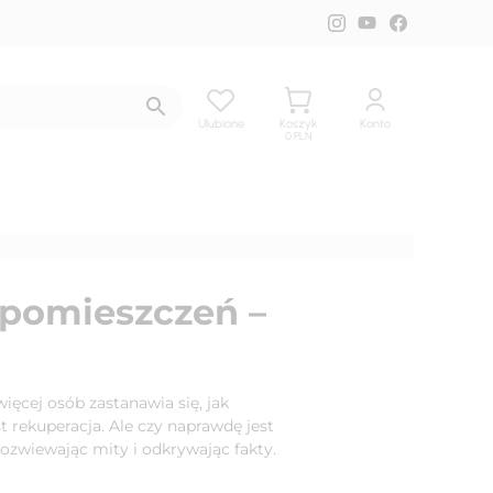
Ulubione
Koszyk
Konto
0
PLN
pomieszczeń –
ęcej osób zastanawia się, jak
t rekuperacja. Ale czy naprawdę jest
rozwiewając mity i odkrywając fakty.