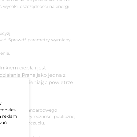
 wysoki, oszczędności na energii
cyzji:
iwać. Sprawdź parametry wymiany
enia.
ikiem ciepła i jest
ziałania Prana jako jedna z
 czasie wymieniając powietrze
iem
y
cookies
ach. Oprócz standardowego
a reklam
 budynkach użyteczności publicznej.
wań
obremu samopoczuciu.