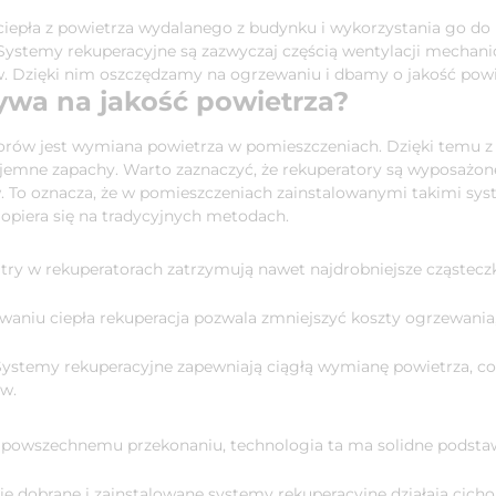
ciepła z powietrza wydalanego z budynku i wykorzystania go do
Systemy rekuperacyjne są zazwyczaj częścią wentylacji mechan
 Dzięki nim oszczędzamy na ogrzewaniu i dbamy o jakość pow
ywa na jakość powietrza?
rów jest wymiana powietrza w pomieszczeniach. Dzięki temu z
yjemne zapachy. Warto zaznaczyć, że rekuperatory są wyposażone 
. To oznacza, że w pomieszczeniach zainstalowanymi takimi sy
a opiera się na tradycyjnych metodach.
try w rekuperatorach zatrzymują nawet najdrobniejsze cząsteczki
waniu ciepła rekuperacja pozwala zmniejszyć koszty ogrzewania,
ystemy rekuperacyjne zapewniają ciągłą wymianę powietrza, co 
w.
owszechnemu przekonaniu, technologia ta ma solidne podstaw
e dobrane i zainstalowane systemy rekuperacyjne działają cicho,