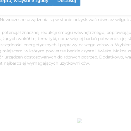
eptuj wszystkie zgody
Dostosuj
y się nowe technologie, które zwiększają efektywność rekuperat
Dzięki aplikacjom mobilnym można zdalnie sterować pracą reku
Nowoczesne urządzenia są w stanie odzyskiwać również wilgoć z 
a potencjał znacznej redukcji smogu wewnętrznego, poprawiając
ących wokół tej tematyki, coraz więcej badań potwierdza jej 
 oszczędności energetycznych i poprawy naszego zdrowia. Wybi
ę miejscem, w którym powietrze będzie czyste i świeże. Można z
wybór urządzeń dostosowanych do różnych potrzeb. Dodatkowo, w
et najbardziej wymagających użytkowników.