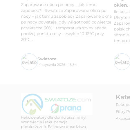
Zaparowane okna po nocy – jak temu
okien.
zapobiec? | Swiatoze Zaparowane okna po
Ile kos
nocy – jak temu zapobiec? Zaparowane okna
Ukryte 
po nocy powstają, gdy wilgotność powietrza
Zaparow
przekracza 60% i temperatura szyby spada
polskic
poniżej punktu rosy – zwykle 10-12°C przy
sezonie
20°C...
ten prob
Swiatoze
14 stycznia 2026 - 15:54
Kat
Rekupe
Filtry 
Rekuperatory dla domu oraz firmy!
Akcesor
Wentylacja i rekuperacja
pomieszczeń. Fachowe doradztwo,