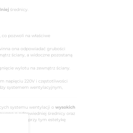
niej
średnicy.
 co pozwoli na właściwe
winna ona odpowiadać grubości
nątrz ściany, a widoczne pozostaną
nięcie wylotu na zewnątrz ściany.
m napięciu 220V i częstotliwości
iędzy systemem wentylacyjnym,
ących systemu wentylacji o
wysokich
owego o odpowiedniej średnicy oraz
y, zachowując przy tym estetykę