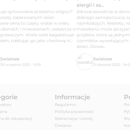
alergii i as...
ztuje ignorowanie problemu wilgoci?
Zdrowe powietrze w domu
koszty zaparowanych okien.
dobrego samopoczucia, sz
ane okna to częsty widok w wielu
najmłodszych. Niestety, 
h domach i mieszkaniach, zwłaszcza w
mieszkaniu może sprzyjać 
 grzewczym. Wiele osób bagatelizuje
grzybów, które są jednym
lem, traktując go jako chwilową ni...
czynników wywołujących a
dzieci. Dowie...
Swiatoze
Swiatoze
30 września 2025 - 11:59
21 sierpnia 2025 - 14:
egorie
Informacje
P
ratory
Regulamin
Pr
Prana
Polityka prywatności
Py
ia do rekuperacji
Reklamacje i zwroty
Bl
Dostawa
Ko