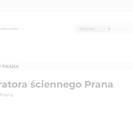
nia
Kontakt
O PRANA
atora ściennego Prana