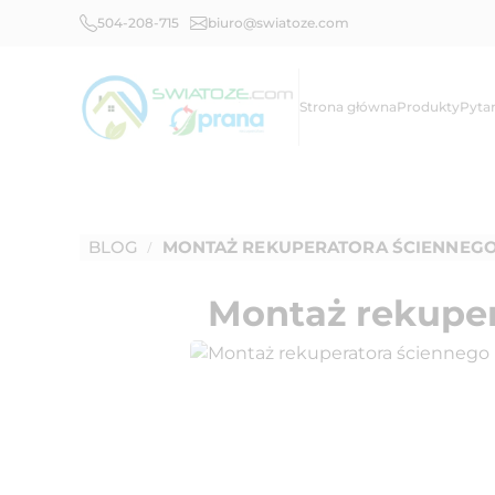
504-208-715
biuro@swiatoze.com
Strona główna
Produkty
Pyta
BLOG
MONTAŻ REKUPERATORA ŚCIENNEG
/
Montaż rekuper