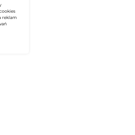
y
żu!
cookies
a reklam
wań