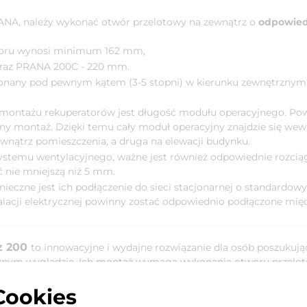
NA, należy wykonać otwór przelotowy na zewnątrz o
odpowied
woru wynosi minimum 162 mm,
raz PRANA 200C - 220 mm.
nany pod pewnym kątem (3-5 stopni) w kierunku zewnętrznym,
montażu rekuperatorów jest długość modułu operacyjnego. Po
any montaż. Dzięki temu cały moduł operacyjny znajdzie się wew
ewnątrz pomieszczenia, a druga na elewacji budynku.
ystemu wentylacyjnego, ważne jest również odpowiednie rozciąg
 nie mniejszą niż 5 mm.
eczne jest ich podłączenie do sieci stacjonarnej o standardowy
talacji elektrycznej powinny zostać odpowiednio podłączone m
z 200
to innowacyjne i wydajne rozwiązanie dla osób poszukuj
cznym wyglądzie. Ich montaż wymaga wykonania otworu przelot
yjnego. Dzięki temu, rekuperatory znajdują się wewnątrz ścian
Cookies