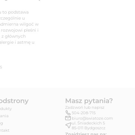
 to podstawa
czególnie u
nadmierna wilgoć w
rozwojowi pleśni i
i z głównych
lergie i astmę u
05
odstrony
Masz pytania?
Zadzwoń lub napisz
odukty
504-208-715
tania
biuro@swiatoze.com
og
ul. Śniadeckich 5
85-011
Bydgoszcz
ntakt
Znajdziesz nas na: