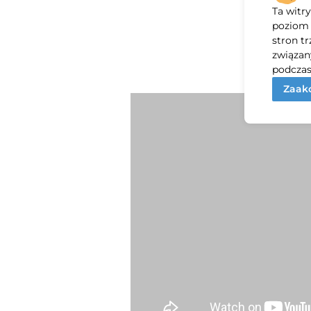
Ta witr
Za
poziom 
stron t
związan
podczas
Zaakc