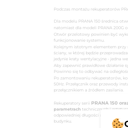
Podczas montażu rekuperatorów PRA
Dla modelu PRANA 150 średnica ot
natomiast dla modeli PRANA 200G o
Otwór przelotowy powinien być wyko
funkcjonowanie systemu.
Kolejnym istotnym elementem przy 
ściany, w której będzie przeprowadz
jedynie kraty wentylacyjne - jedna w
Aby zapewnić prawidłowe działanie s
Powinno się to odbywać na odległość
Po zamontowaniu rekuperatorów, koni
50Hz. Przełącznik oraz przewody ins
przełącznikiem a źródłem zasilania.
PRANA 150 ora
Rekuperatory serii
parametrach
technicznych i estety
odpowiedniej długości modułu operac
budynku.