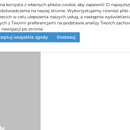
yna korzysta z własnych plików cookie, aby zapewnić Ci najwyższ
praszamy do obejrzenia krótkiego filmiku w temacie monta
doświadczenia na naszej stronie. Wykorzystujemy również pliki 
Zachęcamy również do
kontaktu
z nami!
rzecich w celu ulepszenia naszych usług, a następnie wyświetlani
Chętnie pomożemy i odpowiemy na wszystkie pytania!
ych z Twoimi preferencjami na podstawie analizy Twoich zacho
 nawigacji po stronie.
eptuj wszystkie zgody
Dostosuj