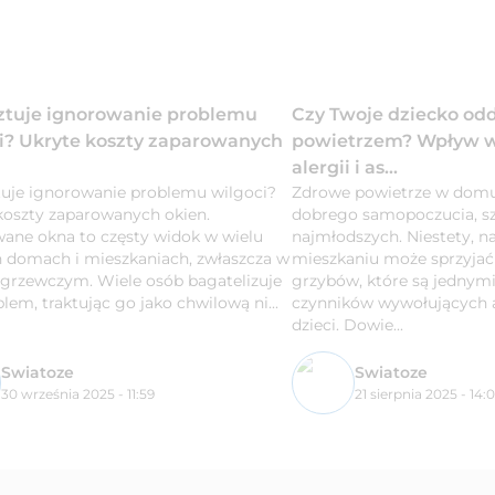
sztuje ignorowanie problemu
Czy Twoje dziecko o
i? Ukryte koszty zaparowanych
powietrzem? Wpływ wi
alergii i as...
ztuje ignorowanie problemu wilgoci?
Zdrowe powietrze w domu
koszty zaparowanych okien.
dobrego samopoczucia, sz
ane okna to częsty widok w wielu
najmłodszych. Niestety, 
h domach i mieszkaniach, zwłaszcza w
mieszkaniu może sprzyjać 
 grzewczym. Wiele osób bagatelizuje
grzybów, które są jednym
lem, traktując go jako chwilową ni...
czynników wywołujących a
dzieci. Dowie...
Swiatoze
Swiatoze
30 września 2025 - 11:59
21 sierpnia 2025 - 14: