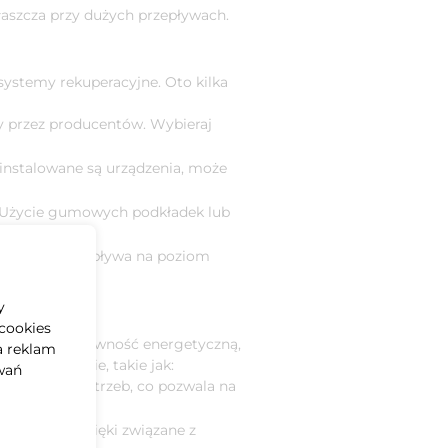
aszcza przy dużych przepływach.
systemy rekuperacyjne. Oto kilka
 przez producentów. Wybieraj
instalowane są urządzenia, może
y. Użycie gumowych podkładek lub
latorów, co wpływa na poziom
y
cookies
arówno efektywność energetyczną,
a reklam
 technologie, takie jak:
wań
żności od potrzeb, co pozwala na
imalizują dźwięki związane z