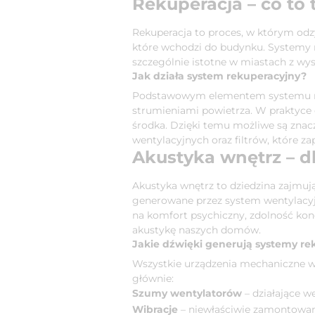
Rekuperacja – co to 
Rekuperacja to proces, w którym odz
które wchodzi do budynku. Systemy re
szczególnie istotne w miastach z w
Jak działa system rekuperacyjny?
Podstawowym elementem systemu r
strumieniami powietrza. W praktyce 
środka. Dzięki temu możliwe są znac
wentylacyjnych oraz filtrów, które z
Akustyka wnętrz – d
Akustyka wnętrz to dziedzina zajmuj
generowane przez system wentylacyj
na komfort psychiczny, zdolność konc
akustykę naszych domów.
Jakie dźwięki generują systemy re
Wszystkie urządzenia mechaniczne wy
głównie:
Szumy wentylatorów
– działające w
Wibracje
– niewłaściwie zamontowane