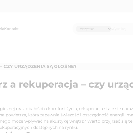
nia
Kontakt
– CZY URZĄDZENIA SĄ GŁOŚNE?
z a rekuperacja – czy urzą
cznej oraz dbałości o komfort życia, rekuperacja staje się cor
powietrza, która zapewnia świeżość i oszczędność energii, ma 
jnego może wpływać na akustykę wnętrz? Warto przyjrzeć się t
 rekuperacyjnych dostępnych na rynku.