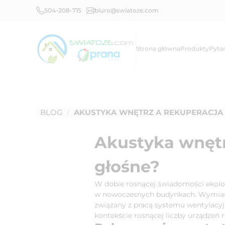
504-208-715
biuro@swiatoze.com
Strona główna
Produkty
Pyta
BLOG
AKUSTYKA WNĘTRZ A REKUPERACJA 
/
Akustyka wnętr
głośne?
W dobie rosnącej świadomości ekologi
w nowoczesnych budynkach. Wymiana 
związany z pracą systemu wentylacy
kontekście rosnącej liczby urządzeń