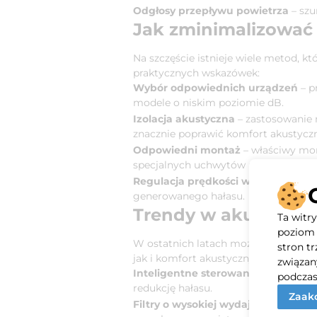
Odgłosy przepływu powietrza
– szu
Jak zminimalizować 
Na szczęście istnieje wiele metod, 
praktycznych wskazówek:
Wybór odpowiednich urządzeń
– p
modele o niskim poziomie dB.
Izolacja akustyczna
– zastosowanie 
znacznie poprawić komfort akustycz
Odpowiedni montaż
– właściwy mon
specjalnych uchwytów może pomóc w
Regulacja prędkości wentylatorów
generowanego hałasu.
Trendy w akustyce i 
Ta witr
poziom 
W ostatnich latach można zaobserwo
stron t
jak i komfort akustyczny. Wiele now
związan
Inteligentne sterowanie
– systemy, 
podczas
redukcję hałasu.
Zaakc
Filtry o wysokiej wydajności
– nowocz