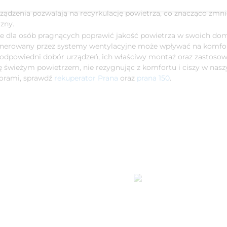
rządzenia pozwalają na recyrkulację powietrza, co znacząco zmni
zny.
e dla osób pragnących poprawić jakość powietrza w swoich dom
generowany przez systemy wentylacyjne może wpływać na komfo
 odpowiedni dobór urządzeń, ich właściwy montaż oraz zastoso
ę świeżym powietrzem, nie rezygnując z komfortu i ciszy w nas
torami, sprawdź
rekuperator Prana
oraz
prana 150
.