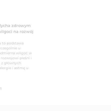
ddycha zdrowym
lgoci na rozwój
 to podstawa
czególnie u
nadmierna wilgoć w
rozwojowi pleśni i
i z głównych
lergie i astmę u
05