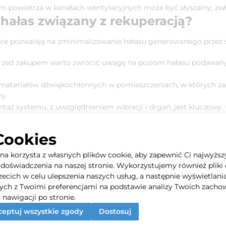
m powietrza w kanałach wentylacyjnych może być słyszalny, zwł
hałas związany z rekuperacją?
które pozwalają na zminimalizowanie hałasu generowanego przez 
rzed zakupem warto zwrócić uwagę na poziom hałasu podawany
materiałów dźwiękochłonnych w pomieszczeniach, w których za
ny.
taż systemu, z uwzględnieniem wibracji i drgań, jest kluczow
 redukcji hałasu.
– niektóre systemy pozwalają na dostosowanie prędkości wenty
Cookies
rekuperacji
yna korzysta z własnych plików cookie, aby zapewnić Ci najwyższ
doświadczenia na naszej stronie. Wykorzystujemy również pliki 
wać wzrost zainteresowania technologiami, które poprawiają z
rzecich w celu ulepszenia naszych usług, a następnie wyświetlani
oczesnych systemów rekuperacyjnych wykorzystuje zaawansowane
ych z Twoimi preferencjami na podstawie analizy Twoich zacho
które automatycznie dostosowują prędkość wentylatorów w zale
 nawigacji po stronie.
eptuj wszystkie zgody
Dostosuj
esne filtry nie tylko poprawiają jakość powietrza, ale także min