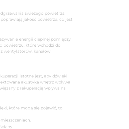
podgrzewania świeżego powietrza,
poprawiają jakość powietrza, co jest
kazywanie energii cieplnej pomiędzy
o powietrzu, które wchodzi do
 z wentylatorów, kanałów
peracji istotne jest, aby dźwięki
ojektowana akustyka wnętrz wpływa
 związany z rekuperacją wpływa na
ęki, które mogą się pojawić, to
omieszczeniach.
ściany.