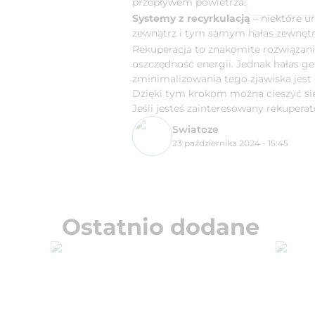
przepływem powietrza.
Systemy z recyrkulacją
– niektóre u
zewnątrz i tym samym hałas zewnętr
Rekuperacja to znakomite rozwiązani
oszczędność energii. Jednak hałas 
zminimalizowania tego zjawiska jest
Dzięki tym krokom można cieszyć si
Jeśli jesteś zainteresowany rekupera
Swiatoze
23 października 2024 - 15:45
Ostatnio dodane