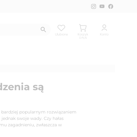
Ulubione
Koszyk
Konto
0
PLN
dzenia są
az bardziej popularnym rozwiązaniem
jednak swoje wady. Czy hałas
emu zagadnieniu, zwłaszcza w