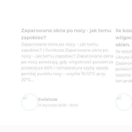
Zaparowane okna po nocy - jak temu
Ile ko
zapobiec?
wilgoc
Zaparowane okna po nocy – jak temu
okien.
zapobiec? | Swiatoze Zaparowane okna po
Ile kos
nocy – jak temu zapobiec? Zaparowane okna
Ukryte 
po nocy powstają, gdy wilgotność powietrza
Zaparow
przekracza 60% i temperatura szyby spada
polskic
poniżej punktu rosy – zwykle 10-12°C przy
sezonie
20°C...
ten prob
Swiatoze
14 stycznia 2026 - 15:54