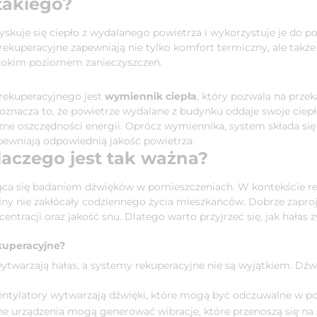
takiego?
yskuje się ciepło z wydalanego powietrza i wykorzystuje je do 
kuperacyjne zapewniają nie tylko komfort termiczny, ale także 
ysokim poziomem zanieczyszczeń.
ekuperacyjnego jest
wymiennik ciepła
, który pozwala na prze
oznacza to, że powietrze wydalane z budynku oddaje swoje ciepł
zne oszczędności energii. Oprócz wymiennika, system składa się
apewniają odpowiednią jakość powietrza.
laczego jest tak ważna?
ąca się badaniem dźwięków w pomieszczeniach. W kontekście reku
ny nie zakłócały codziennego życia mieszkańców. Dobrze zapr
entracji oraz jakość snu. Dlatego warto przyjrzeć się, jak hałas
kuperacyjne?
twarzają hałas, a systemy rekuperacyjne nie są wyjątkiem. Dźwi
entylatory wytwarzają dźwięki, które mogą być odczuwalne w p
 urządzenia mogą generować wibracje, które przenoszą się na 