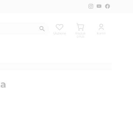
Ulubione
Koszyk
Konto
0
PLN
ga