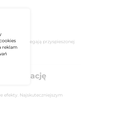
y
cookies
ktroniczne ulegają przyspieszonej
a reklam
wań
 wentylację
łe efekty. Najskuteczniejszym