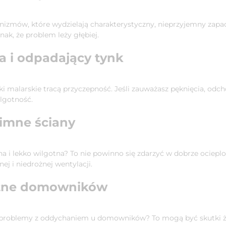
izmów, które wydzielają charakterystyczny, nieprzyjemny zapac
ak, że problem leży głębiej.
ba i odpadający tynk
i malarskie tracą przyczepność. Jeśli zauważasz pęknięcia, odch
lgotność.
zimne ściany
imna i lekko wilgotna? To nie powinno się zdarzyć w dobrze oci
ej i niedrożnej wentylacji.
otne domowników
ie, problemy z oddychaniem u domowników? To mogą być skutki 