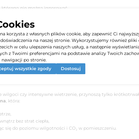
, którego nie można ignorować.
 i sprzętów
Cookies
yna korzysta z własnych plików cookie, aby zapewnić Ci najwyższ
doświadczenia na naszej stronie. Wykorzystujemy również pliki 
niane meble puchną, metalowe elementy rdzewieją, a sprzęty ele
rzecich w celu ulepszenia naszych usług, a następnie wyświetlani
ych z Twoimi preferencjami na podstawie analizy Twoich zacho
łać.
 nawigacji po stronie.
eptuj wszystkie zgody
Dostosuj
 się wilgoci? Postaw na nowoczesną
ze wilgoci czy intensywne wietrzenie, przynoszą tylko krótkotrwa
nna
, która:
etrze,
nątrz bez strat ciepła,
ąc się do poziomu wilgotności i CO₂ w pomieszczeniu.