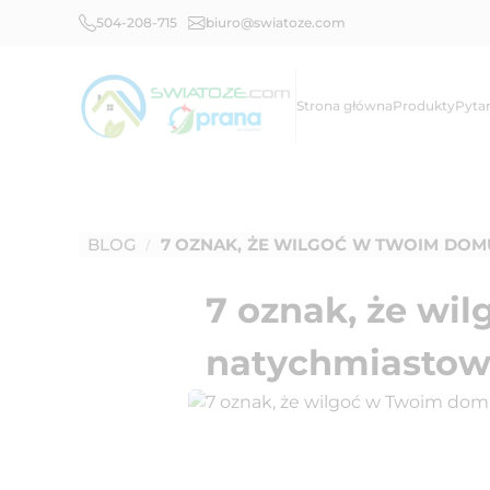
504-208-715
biuro@swiatoze.com
Strona główna
Produkty
Pyta
BLOG
7 OZNAK, ŻE WILGOĆ W TWOIM DO
/
7 oznak, że w
natychmiastowe