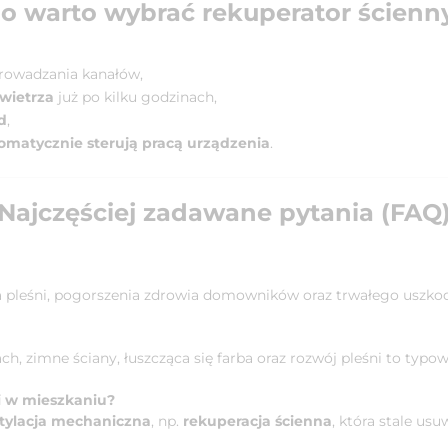
o warto wybrać rekuperator ścienn
rowadzania kanałów,
wietrza
już po kilku godzinach,
d
,
omatycznie sterują pracą urządzenia
.
Najczęściej zadawane pytania (FAQ
 pleśni, pogorszenia zdrowia domowników oraz trwałego uszkod
, zimne ściany, łuszcząca się farba oraz rozwój pleśni to typo
ci w mieszkaniu?
ylacja mechaniczna
, np.
rekuperacja ścienna
, która stale us