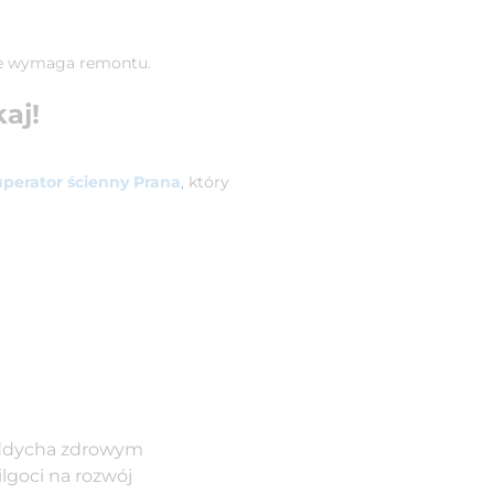
 nie wymaga remontu.
aj!
uperator ścienny Prana
, który