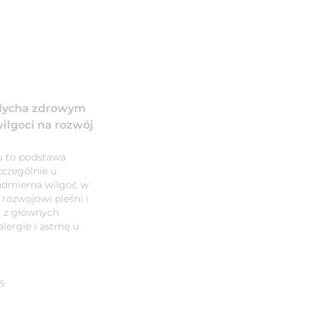
ddycha zdrowym
lgoci na rozwój
 to podstawa
czególnie u
nadmierna wilgoć w
rozwojowi pleśni i
i z głównych
lergie i astmę u
05