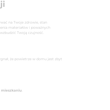
ji
ywać na Twoje zdrowie, stan
czenia materiałów i poważnych
 wzbudzić Twoją czujność.
sygnał, że powietrze w domu jest zbyt
w mieszkaniu
.