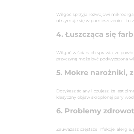
Wilgoć sprzyja rozwojowi mikroorgan
utrzymuje się w pomieszczeniu – to zn
4. Łuszcząca się far
Wilgoć w ścianach sprawia, że powłok
przyczyną może być podwyższona wi
5. Mokre narożniki, 
Dotykasz ściany i czujesz, że jest z
klasyczny objaw skroplonej pary wodn
6. Problemy zdrow
Zauważasz częstsze infekcje, alerg