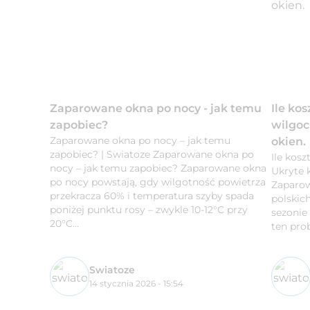
Zaparowane okna po nocy - jak temu
Ile ko
zapobiec?
wilgoc
Zaparowane okna po nocy – jak temu
okien.
zapobiec? | Swiatoze Zaparowane okna po
Ile kos
nocy – jak temu zapobiec? Zaparowane okna
Ukryte 
po nocy powstają, gdy wilgotność powietrza
Zaparow
przekracza 60% i temperatura szyby spada
polskic
poniżej punktu rosy – zwykle 10-12°C przy
sezonie
20°C...
ten prob
Swiatoze
14 stycznia 2026 - 15:54