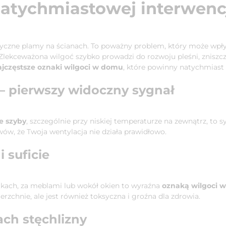
atychmiastowej interwenc
etyczne plamy na ścianach. To poważny problem, który może wpł
 Zlekceważona wilgoć szybko prowadzi do rozwoju pleśni, znisz
najczęstsze oznaki wilgoci w domu
, które powinny natychmiast
– pierwszy widoczny sygnał
e szyby
, szczególnie przy niskiej temperaturze na zewnątrz, to 
wów, że Twoja wentylacja nie działa prawidłowo.
i suficie
ikach, za meblami lub wokół okien to wyraźna
oznaką wilgoci 
erzchnie, ale jest również toksyczna i groźna dla zdrowia.
ach stęchlizny