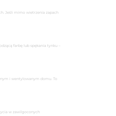
h. Jeśli mimo wietrzenia zapach
odzącą farbę lub spękania tynku –
eplonym i wentylowanym domu. To
życia w zawilgoconych