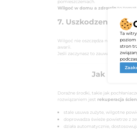
pomieszczeniach.
Wilgoć w domu a zdrowie
to temat
7. Uszkodzenia mebli
Ta witr
poziom 
Wilgoć nie oszczędza niczego – drew
stron t
awarii.
związan
Jeśli zaczynasz to zauważać, czas dzia
podczas
Zaakc
Jak pozbyć
Doraźne środki, takie jak pochłaniac
rozwiązaniem jest
rekuperacja ście
stale usuwa zużyte, wilgotne powi
doprowadza świeże powietrze z zew
działa automatycznie, dostosowuj