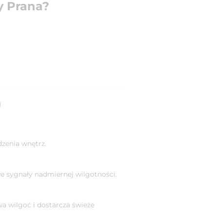
y Prana?
)
zenia wnętrz.
we sygnały nadmiernej wilgotności.
uwa wilgoć i dostarcza świeże