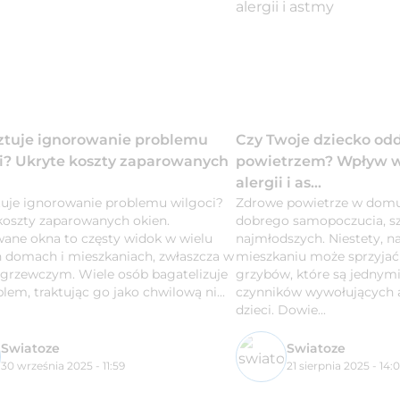
sztuje ignorowanie problemu
Czy Twoje dziecko o
i? Ukryte koszty zaparowanych
powietrzem? Wpływ wi
alergii i as...
ztuje ignorowanie problemu wilgoci?
Zdrowe powietrze w domu
koszty zaparowanych okien.
dobrego samopoczucia, sz
ane okna to częsty widok w wielu
najmłodszych. Niestety, 
h domach i mieszkaniach, zwłaszcza w
mieszkaniu może sprzyjać 
 grzewczym. Wiele osób bagatelizuje
grzybów, które są jednym
lem, traktując go jako chwilową ni...
czynników wywołujących a
dzieci. Dowie...
Swiatoze
Swiatoze
30 września 2025 - 11:59
21 sierpnia 2025 - 14: