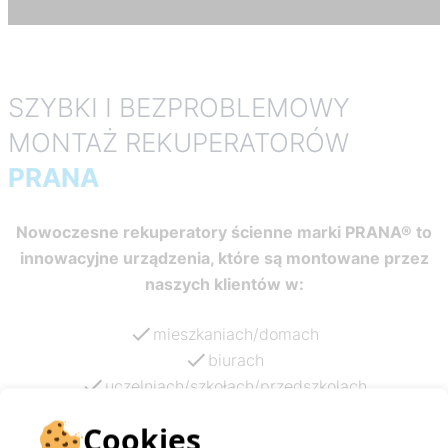
SZYBKI I BEZPROBLEMOWY
MONTAŻ REKUPERATORÓW
PRANA
Nowoczesne rekuperatory ścienne marki PRANA® to
innowacyjne urządzenia, które są montowane przez
naszych klientów w:
mieszkaniach/domach
biurach
uczelniach/szkołach/przedszkolach
szpitalach/przychodniach
Cookies
siłowniach/magazynach