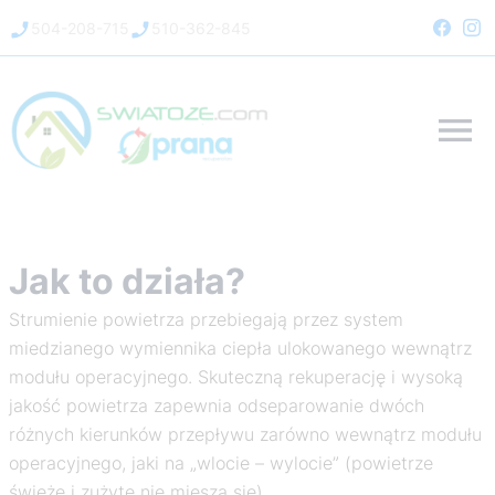
504-208-715
510-362-845
Jak to działa?
Strumienie powietrza przebiegają przez system
miedzianego wymiennika ciepła ulokowanego wewnątrz
modułu operacyjnego. Skuteczną rekuperację i wysoką
jakość powietrza zapewnia odseparowanie dwóch
różnych kierunków przepływu zarówno wewnątrz modułu
operacyjnego, jaki na „wlocie – wylocie” (powietrze
świeże i zużyte nie miesza się).