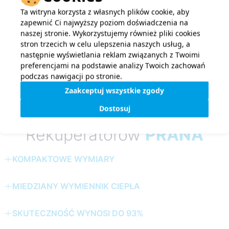
Ta witryna korzysta z własnych plików cookie, aby
zapewnić Ci najwyższy poziom doświadczenia na
naszej stronie. Wykorzystujemy również pliki cookies
stron trzecich w celu ulepszenia naszych usług, a
następnie wyświetlania reklam związanych z Twoimi
preferencjami na podstawie analizy Twoich zachowań
podczas nawigacji po stronie.
Zaakceptuj wszystkie zgody
Główne zalety
Dostosuj
Rekuperatorów
PRANA
KOMPAKTOWE WYMIARY
Średnica obudowy modułu operacyjnego – 150, 200,
MIEDZIANY WYMIENNIK CIEPŁA
250, 340 mm.
Podstawową cechą miedzi jest doskonała przewodność
Długość regulowana, w zależności od grubości ścian.
SKUTECZNOŚĆ WYNOSI DO 93%
cieplna,
Zauważalne są tylko kraty wentylacyjne, rekuperator